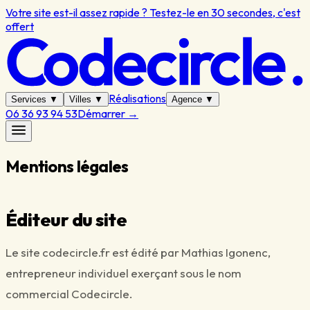
Votre site est-il assez rapide ? Testez-le en 30 secondes, c'est
offert
Réalisations
Services
▼
Villes
▼
Agence
▼
06 36 93 94 53
Démarrer
→
Mentions légales
Éditeur du site
Le site codecircle.fr est édité par
Mathias Igonenc
,
entrepreneur individuel exerçant sous le nom
commercial
Codecircle
.