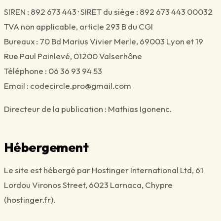
SIREN : 892 673 443 · SIRET du siège : 892 673 443 00032
TVA non applicable, article 293 B du CGI
Bureaux :
70 Bd Marius Vivier Merle
,
69003
Lyon et
19
Rue Paul Painlevé
,
01200
Valserhône
Téléphone :
06 36 93 94 53
Email :
codecircle.pro@gmail.com
Directeur de la publication :
Mathias Igonenc
.
Hébergement
Le site est hébergé par Hostinger International Ltd, 61
Lordou Vironos Street, 6023 Larnaca, Chypre
(hostinger.fr).