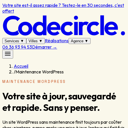
Votre site est-il assez rapide ? Testez-le en 30 secondes, c'est
offert
Réalisations
Services
▼
Villes
▼
Agence
▼
06 36 93 94 53
Démarrer
→
Accueil
/
Maintenance WordPress
MAINTENANCE WORDPRESS
Votre site à jour, sauvegardé
et rapide. Sans y penser.
Un site WordPress sans maintenance finit toujours par coûter
cher : piratage, panne après une mise à jour, lenteur qui fait fuir