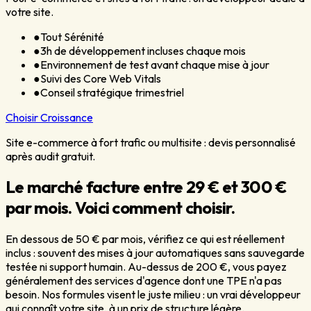
votre site.
●
Tout Sérénité
●
3h de développement incluses chaque mois
●
Environnement de test avant chaque mise à jour
●
Suivi des Core Web Vitals
●
Conseil stratégique trimestriel
Choisir
Croissance
Site e-commerce à fort trafic ou multisite : devis personnalisé
après audit gratuit.
Le marché facture entre 29 € et 300 €
par mois. Voici comment choisir.
En dessous de 50 € par mois, vérifiez ce qui est réellement
inclus : souvent des mises à jour automatiques sans sauvegarde
testée ni support humain. Au-dessus de 200 €, vous payez
généralement des services d'agence dont une TPE n'a pas
besoin. Nos formules visent le juste milieu : un vrai développeur
qui connaît votre site, à un prix de structure légère.