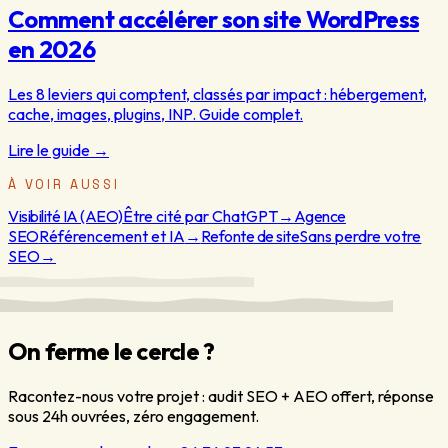
Comment accélérer son site WordPress
en 2026
Les 8 leviers qui comptent, classés par impact : hébergement,
cache, images, plugins, INP. Guide complet.
Lire le guide
→
À VOIR AUSSI
Visibilité IA (AEO)
Être cité par ChatGPT
→
Agence
SEO
Référencement et IA
→
Refonte de site
Sans perdre votre
SEO
→
On ferme le cercle ?
Racontez-nous votre projet : audit SEO + AEO offert, réponse
sous 24h ouvrées, zéro engagement.