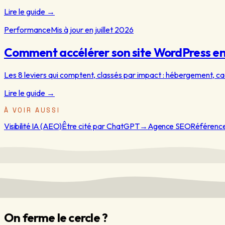
Lire le guide
→
Performance
Mis à jour en juillet 2026
Comment accélérer son site WordPress e
Les 8 leviers qui comptent, classés par impact : hébergement, ca
Lire le guide
→
À VOIR AUSSI
Visibilité IA (AEO)
Être cité par ChatGPT
→
Agence SEO
Référenc
On ferme le cercle ?