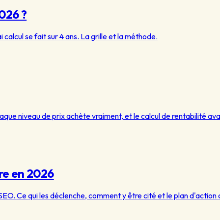
2026 ?
alcul se fait sur 4 ans. La grille et la méthode.
ue niveau de prix achète vraiment, et le calcul de rentabilité ava
re en 2026
EO. Ce qui les déclenche, comment y être cité et le plan d'action 