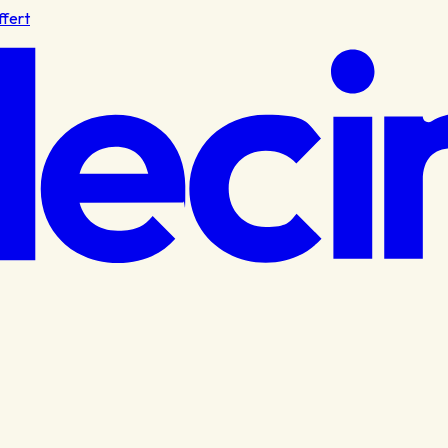
ffert