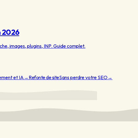
n 2026
che, images, plugins, INP. Guide complet.
ement et IA
→
Refonte de site
Sans perdre votre SEO
→