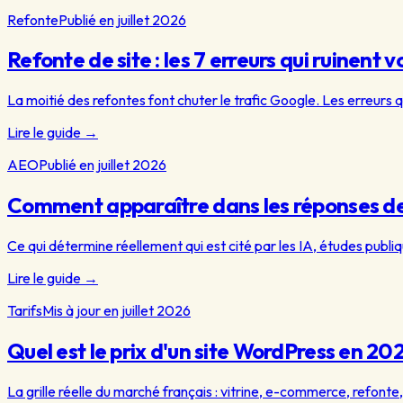
Refonte
Publié en juillet 2026
Refonte de site : les 7 erreurs qui ruinent
La moitié des refontes font chuter le trafic Google. Les erreurs qu
Lire le guide
→
AEO
Publié en juillet 2026
Comment apparaître dans les réponses de
Ce qui détermine réellement qui est cité par les IA, études publiq
Lire le guide
→
Tarifs
Mis à jour en juillet 2026
Quel est le prix d'un site WordPress en 20
La grille réelle du marché français : vitrine, e-commerce, refonte