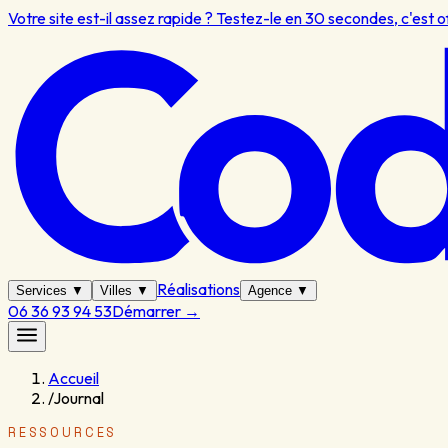
Votre site est-il assez rapide ? Testez-le en 30 secondes, c'est o
Réalisations
Services
▼
Villes
▼
Agence
▼
06 36 93 94 53
Démarrer
→
Accueil
/
Journal
RESSOURCES